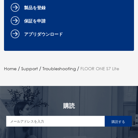
製品を登録
保証を申請
アプリダウンロード
/
/
/
Home
Support
Troubleshooting
FLOOR ONE S7 Lite
購読
購読する