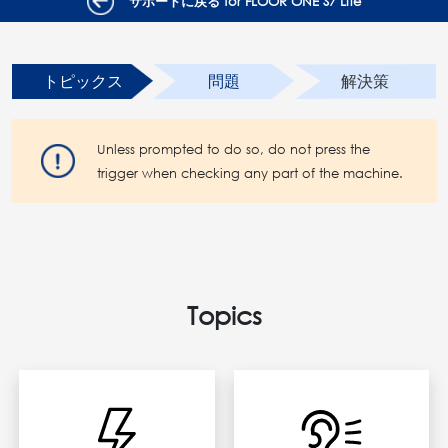
サポートに戻る for FLOOR ONE S7 Lite
トピックス
問題
解決策
Unless prompted to do so, do not press the
trigger when checking any part of the machine.
Topics