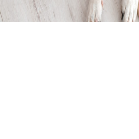
会
購読する